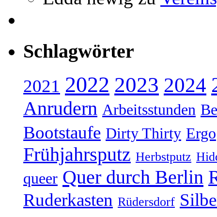
Schlagwörter
2022
2023
2024
2021
Anrudern
Arbeitsstunden
Be
Bootstaufe
Dirty Thirty
Ergo
Frühjahrsputz
Herbstputz
Hid
Quer durch Berlin
R
queer
Ruderkasten
Silb
Rüdersdorf