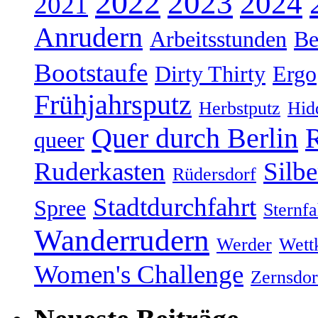
2022
2023
2024
2021
Anrudern
Arbeitsstunden
Be
Bootstaufe
Dirty Thirty
Ergo
Frühjahrsputz
Herbstputz
Hid
Quer durch Berlin
R
queer
Ruderkasten
Silb
Rüdersdorf
Stadtdurchfahrt
Spree
Sternfa
Wanderrudern
Werder
Wett
Women's Challenge
Zernsdor