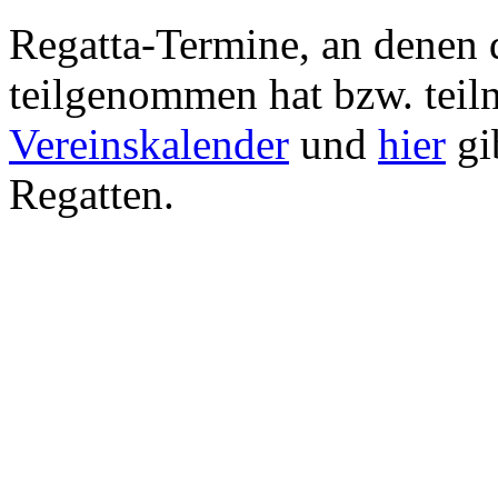
Regatta-Termine, an denen 
teilgenommen hat bzw. teil
Vereinskalender
und
hier
gib
Regatten.
Verantwortlich: Matthias &
Ideen für den Inhalt dieser 
einer typischen Regatta; w
Teilnahmen bzw. Erfolge; S
deinem Ruderwart-Bericht; 