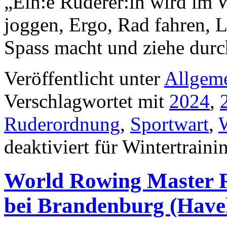
„Ein:e Ruderer:in wird im 
joggen, Ergo, Rad fahren, 
Spass macht und ziehe du
Veröffentlicht unter
Allgem
Verschlagwortet mit
2024
,
Ruderordnung
,
Sportwart
,
W
deaktiviert
für Wintertraini
World Rowing Master R
bei Brandenburg (Have