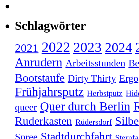
Schlagwörter
2022
2023
2024
2021
Anrudern
Arbeitsstunden
Be
Bootstaufe
Dirty Thirty
Ergo
Frühjahrsputz
Herbstputz
Hid
Quer durch Berlin
R
queer
Ruderkasten
Silb
Rüdersdorf
Stadtdurchfahrt
Spree
Sternfa