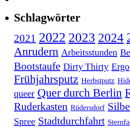
Schlagwörter
2022
2023
2024
2021
Anrudern
Arbeitsstunden
Be
Bootstaufe
Dirty Thirty
Ergo
Frühjahrsputz
Herbstputz
Hid
Quer durch Berlin
R
queer
Ruderkasten
Silb
Rüdersdorf
Stadtdurchfahrt
Spree
Sternfa