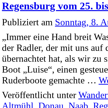
Regensburg vom 25. bis 
Publiziert am
Sonntag, 8. 
„Immer eine Hand breit Was
der Radler, der mit uns au
übernachtet hat, als wir zu s
Boot „Luise“, einen gesteuer
Ruderboote gemachte …
We
Veröffentlicht unter
Wander
Altmühl
,
Donau
,
Naab
,
Reg