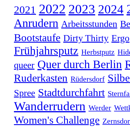
2022
2023
2024
2021
Anrudern
Arbeitsstunden
Be
Bootstaufe
Dirty Thirty
Ergo
Frühjahrsputz
Herbstputz
Hid
Quer durch Berlin
R
queer
Ruderkasten
Silb
Rüdersdorf
Stadtdurchfahrt
Spree
Sternfa
Wanderrudern
Werder
Wett
Women's Challenge
Zernsdor