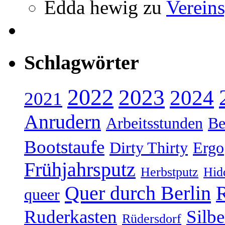
Edda hewig
zu
Vereins
Schlagwörter
2022
2023
2024
2021
Anrudern
Arbeitsstunden
Be
Bootstaufe
Dirty Thirty
Ergo
Frühjahrsputz
Herbstputz
Hid
Quer durch Berlin
R
queer
Ruderkasten
Silb
Rüdersdorf