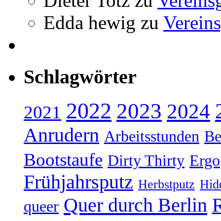
Dieter Totz
zu
Vereins
Edda hewig
zu
Vereins
Schlagwörter
2022
2023
2024
2021
Anrudern
Arbeitsstunden
Be
Bootstaufe
Dirty Thirty
Ergo
Frühjahrsputz
Herbstputz
Hid
Quer durch Berlin
R
queer