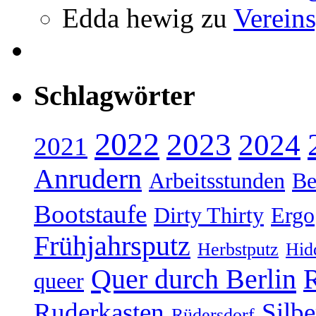
Edda hewig
zu
Vereins
Schlagwörter
2022
2023
2024
2021
Anrudern
Arbeitsstunden
Be
Bootstaufe
Dirty Thirty
Ergo
Frühjahrsputz
Herbstputz
Hid
Quer durch Berlin
R
queer
Ruderkasten
Silb
Rüdersdorf