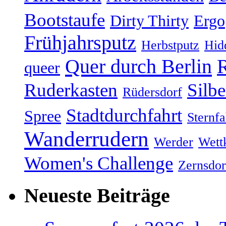
Bootstaufe
Dirty Thirty
Ergo
Frühjahrsputz
Herbstputz
Hid
Quer durch Berlin
R
queer
Ruderkasten
Silb
Rüdersdorf
Stadtdurchfahrt
Spree
Sternfa
Wanderrudern
Werder
Wett
Women's Challenge
Zernsdor
Neueste Beiträge