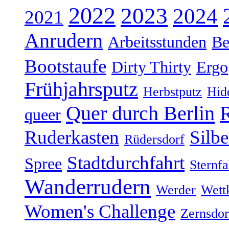
2022
2023
2024
2021
Anrudern
Arbeitsstunden
Be
Bootstaufe
Dirty Thirty
Ergo
Frühjahrsputz
Herbstputz
Hid
Quer durch Berlin
R
queer
Ruderkasten
Silb
Rüdersdorf
Stadtdurchfahrt
Spree
Sternfa
Wanderrudern
Werder
Wett
Women's Challenge
Zernsdor