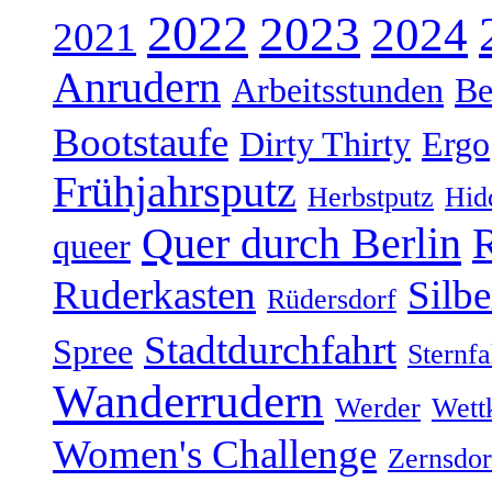
2022
2023
2024
2021
Anrudern
Arbeitsstunden
Be
Bootstaufe
Dirty Thirty
Ergo
Frühjahrsputz
Herbstputz
Hid
Quer durch Berlin
R
queer
Ruderkasten
Silb
Rüdersdorf
Stadtdurchfahrt
Spree
Sternfa
Wanderrudern
Werder
Wett
Women's Challenge
Zernsdor