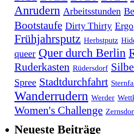
Anrudern
Arbeitsstunden
Be
Bootstaufe
Dirty Thirty
Ergo
Frühjahrsputz
Herbstputz
Hid
Quer durch Berlin
R
queer
Ruderkasten
Silb
Rüdersdorf
Stadtdurchfahrt
Spree
Sternfa
Wanderrudern
Werder
Wett
Women's Challenge
Zernsdor
Neueste Beiträge