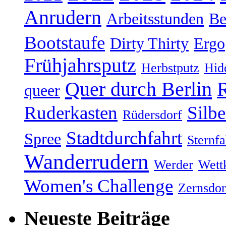
Anrudern
Arbeitsstunden
Be
Bootstaufe
Dirty Thirty
Ergo
Frühjahrsputz
Herbstputz
Hid
Quer durch Berlin
R
queer
Ruderkasten
Silb
Rüdersdorf
Stadtdurchfahrt
Spree
Sternfa
Wanderrudern
Werder
Wett
Women's Challenge
Zernsdor
Neueste Beiträge